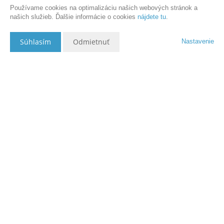
Používame cookies na optimalizáciu našich webových stránok a
našich služieb. Ďalšie informácie o cookies
nájdete tu
.
Súhlasím
Odmietnuť
Nastavenie
Popis nehnuteľnosti
Buttefly-reality ponúka NA PREDAJ 3 izbový byt, 70 m2, Prievidza,
Necpaly, Urbárska 947/10.
Hľadáte pokojné bývanie v 3 izbovom priestrannom byte, obklopené
zeleňou? Mám pre vás jeden taký, komplet zariadený, v zateplenom
bytovom dome. Stačí sa len nasťahovať.
Rozloha bytu je 72m2, dispozične ponúka 3 nepriechodné izby, vstupnú
chodbu, kuchyňu s loggiou, kúpeľňu a oddelené wc. Rekonštrukcia
zahŕňa plastové okná so žalúziami, stierky, murované jadro, v izbách
a chodbe plávajúce podlahy, v kuchyni, kúpeľni a WC dlažba.