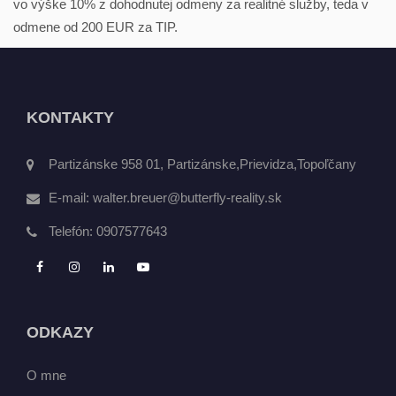
vo výške 10% z dohodnutej odmeny za realitné služby, teda v
odmene od 200 EUR za TIP.
KONTAKTY
Partizánske 958 01, Partizánske,Prievidza,Topoľčany
E-mail:
walter.breuer@butterfly-reality.sk
Telefón:
0907577643
ODKAZY
O mne