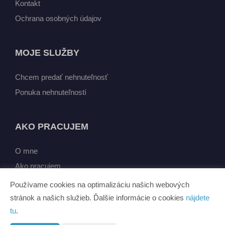
Kontakt
Ochrana osobných údajov
MOJE SLUŽBY
Chcem predať nehnuteľnosť
Ponuka nehnuteľností
AKO PRACUJEM
O mne
Ako pracujem
Používame cookies na optimalizáciu našich webových
stránok a našich služieb. Ďalšie informácie o cookies
nájdete
tu
.
Vytvorené v systému
CHYTRÝ WEB MAKLÉRA