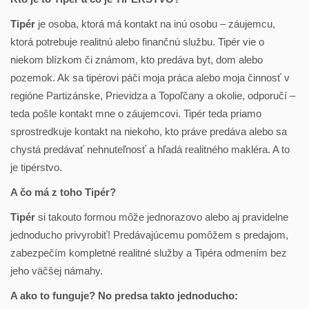
Tipér
je osoba, ktorá má kontakt na inú osobu – záujemcu,
ktorá potrebuje realitnú alebo finančnú službu. Tipér vie o
niekom blízkom či známom, kto predáva byt, dom alebo
pozemok. Ak sa tipérovi páči moja práca alebo moja činnosť v
regióne Partizánske, Prievidza a Topoľčany a okolie, odporučí –
teda pošle kontakt mne o záujemcovi. Tipér teda priamo
sprostredkuje kontakt na niekoho, kto práve predáva alebo sa
chystá predávať nehnuteľnosť a hľadá realitného makléra. A to
je tipérstvo.
A čo má z toho Tipér?
Tipér
si takouto formou môže jednorazovo alebo aj pravidelne
jednoducho privyrobiť! Predávajúcemu pomôžem s predajom,
zabezpečím kompletné realitné služby a Tipéra odmením bez
jeho väčšej námahy.
A ako to funguje? No predsa takto jednoducho: