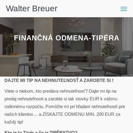
Walter Breuer
Men
FINANČNÁ ODMENA-TIPÉRA
DAJTE MI TIP NA NEHNUTEĽNOSŤ A ZAROBTE SI !
Viete o niekom, kto predáva nehnuteľnosť? Dajte mi tip na
predaj nehnuteľnosti a zarobte si tak stovky EUR k vášmu
rodinnému rozpočtu. Pomôžte mi pri hľadaní nehnuteľností pre
našich klientov… a ZÍSKAJTE ODMENU MIN. 200 EUR za
každý tip!
Kto je to Tipér a čo je TIPÉRSTVO?