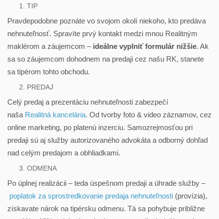
TIP
Pravdepodobne poznáte vo svojom okolí niekoho, kto predáva
nehnuteľnosť. Spravíte prvý kontakt medzi mnou Realitným
maklérom a záujemcom –
ideálne vyplniť formulár nižšie
. Ak
sa so záujemcom dohodnem na predaji cez našu RK, stanete
sa tipérom tohto obchodu.
PREDAJ
Celý predaj a prezentáciu nehnuteľnosti zabezpečí
naša
Realitná kancelária
. Od tvorby foto & video záznamov, cez
online marketing, po platenú inzerciu. Samozrejmosťou pri
predaji sú aj služby autorizovaného advokáta a odborný dohľad
nad celým predajom a obhliadkami.
ODMENA
Po úplnej realizácii – teda úspešnom predaji a úhrade služby –
poplatok za sprostredkovanie predaja nehnuteľnosti
(provízia),
získavate nárok na tipérsku odmenu. Tá sa pohybuje približne