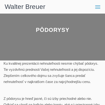
Walter Breuer
Men
PÔDORYSY
Ku kvalitnej prezentácii nehnuteľnosti nesmie chýbať pôdorys.
Tie vyzdvihnú prednosti Vašej nehnuteľnosti a jej dispozíciu.
Zlepšením celkového dojmu sa zvyšuje šanca predať
nehnuteľnosť v najkratšom čase za najvýhodnejšiu cenu.
Z pôdorysu je hneď jasné, či sú izby priechodné alebo nie.
Odkiaľ sa chodí na balkón alebo loggiu, aké sú priestranné izby,